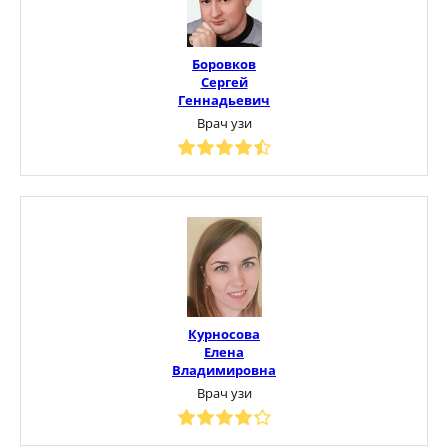
Боровков
Сергей
Геннадьевич
Врач узи
Курносова
Елена
Владимировна
Врач узи