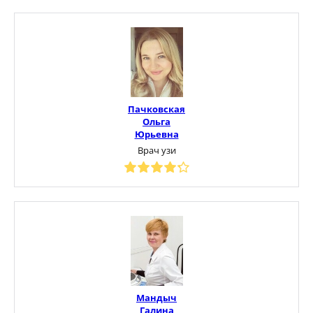
Пачковская
Ольга
Юрьевна
Врач узи
Мандыч
Галина