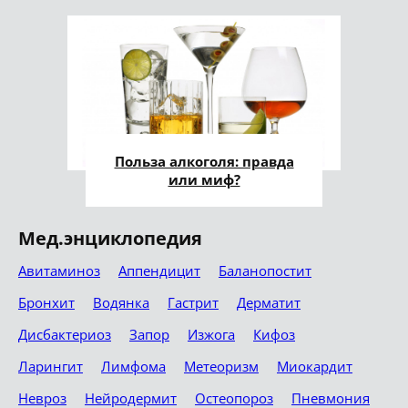
Польза алкоголя: правда
или миф?
Мед.энциклопедия
Авитаминоз
Аппендицит
Баланопостит
Бронхит
Водянка
Гастрит
Дерматит
Дисбактериоз
Запор
Изжога
Кифоз
Ларингит
Лимфома
Метеоризм
Миокардит
Невроз
Нейродермит
Остеопороз
Пневмония