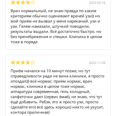
2023-03-16
Врач нормальный, не знаю правда по каким
критериям обычно оценивают врачей узи)) но
мой приём не вызвал у меня нареканий. узи и
узи. Гелем намазали, штучкой поводили,
результаты выдали. Всё достаточно быстро, но
без пренебрежения и спешки. Клиника в целом
тоже в поряде
2022-11-03
Приём начался на 10 минут позже, но тут
справедливости ради не вина клиники, я просто
опоздал))) всё нормас: приём нормас, врач
нормас, клиника в целом тоже нормас,
аппаратура современная, гель холодный,
салфеточки дают (сервис ëмаë), не знаю, что тут
ещё добавить. Ребзя, это ж просто узи, просто
сделайте его) всё здесь хорошо) никто не укусит,
контора приличная)