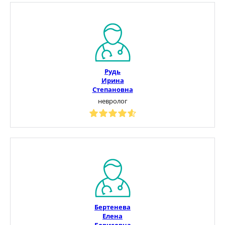
Рудь
Ирина
Степановна
невролог
Бертенева
Елена
Борисовна