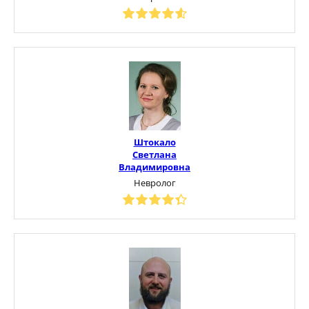
Штокало
Светлана
Владимировна
Невролог