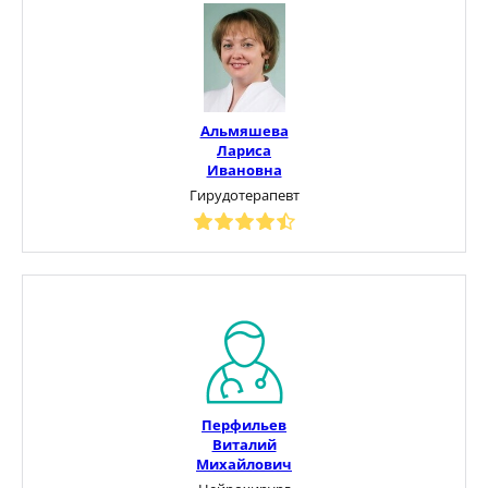
Альмяшева
Лариса
Ивановна
Гирудотерапевт
Перфильев
Виталий
Михайлович