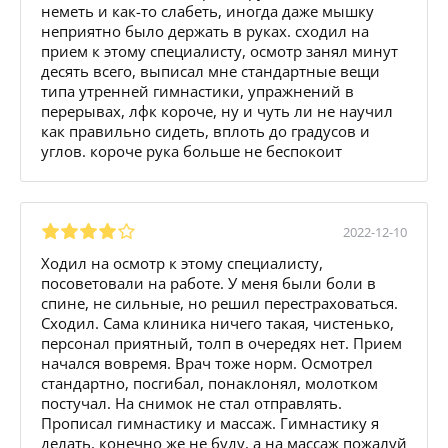
неметь и как-то слабеть, иногда даже мышку
неприятно было держать в руках. сходил на
прием к этому специалисту, осмотр занял минут
десять всего, выписал мне стандартные вещи
типа утренней гимнастики, упражнений в
перерывах, лфк короче, ну и чуть ли не научил
как правильно сидеть, вплоть до градусов и
углов. короче рука больше не беспокоит
2022-12-10
Ходил на осмотр к этому специалисту,
посоветовали на работе. У меня были боли в
спине, не сильные, но решил перестраховаться.
Сходил. Сама клиника ничего такая, чистенько,
персонал приятный, толп в очередях нет. Прием
начался вовремя. Врач тоже норм. Осмотрел
стандартно, посгибал, понаклонял, молотком
постучал. На снимок не стал отправлять.
Прописал гимнастику и массаж. Гимнастику я
делать, конечно же не буду, а на массаж пожалуй