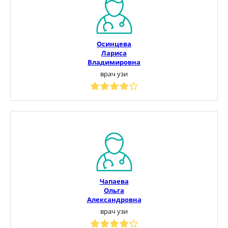
Осинцева
Лариса
Владимировна
врач узи
Чапаева
Ольга
Александровна
врач узи