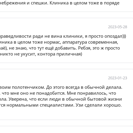
енебрежения и спешки. Клиника в целом тоже в поряде
2023-05-28
праведливости ради не вина клиники, я просто опоздал)))
линика в целом тоже нормас, аппаратура современная,
ë), не знаю, что тут ещё добавить. Ребзя, это ж просто
) никто не укусит, контора приличная)
2023-01-23
воим полотенчиком. До этого всегда в обычной делала.
л, что мне оно не понадобится. Мне понравилось, что
ола. Уверена, что если люди в обычной бытовой жизни
ются нормальными специалистами. Узи сделали хорошо.