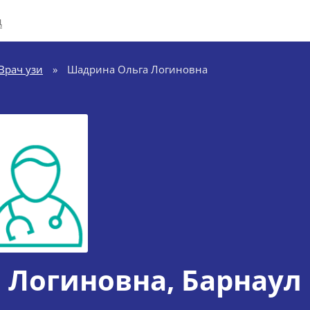
д
Врач узи
»
Шадрина Ольга Логиновна
 Логиновна
, Барнаул