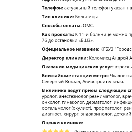
Телефон:
актуальный телефон указан на
Тип клиники:
Больницы.
Способы оплаты:
ОМС.
Как проехать:
К 11-й больнице можно пр
76 до остановки «БШЗ».
Официальное название:
КГБУЗ "Городс
Директор клиники:
Коломиец Андрей Але
Оказание медицинских услуг:
взрослы
Ближайшие станции метро:
Чкаловска
Северный Вокзал, Авиастроительная.
В клинике ведут прием следующие с
уролог, анестезиолог-реаниматолог, вр
онколог, гинеколог, дерматолог, инфекци
офтальмолог (окулист), профпатолог, ре
диагност, хирург, эндокринолог, детский 
Оценки клиники:
Дружественность персона