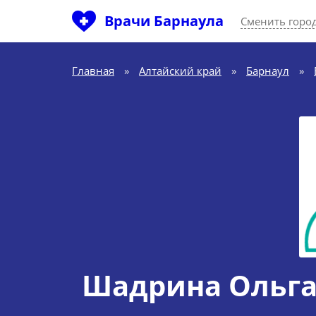
Врачи Барнаула
Сменить горо
Главная
»
Алтайский край
»
Барнаул
»
Шадрина Ольга