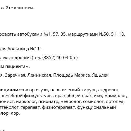
 сайте клиники.
оехать автобусами №1, 57, 35, маршрутками №50, 51, 18,
кая больница №11".
ксандрович (тел. (3852) 40-04-05 ).
м пациентам.
я, Заречная, Ленинская, Площадь Маркса, Яшьлек,
пециалисты:
врач узи, пластический хирург, андролог,
ач лечебной физкультуры, врач общей практики, маммолог,
онист, нарколог, психиатр, невролог, сомнолог, ортопед,
нтгенолог, терапевт, физиотерапевт, функциональный
лор, лор.
ла