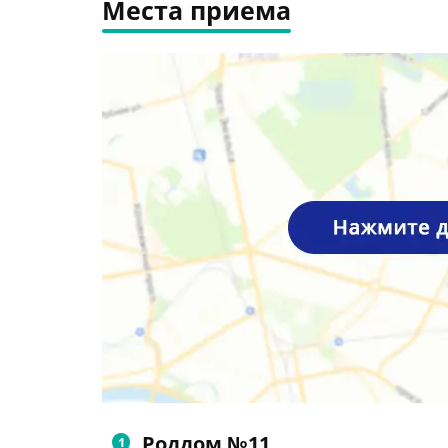
Места приема
Роддом №11