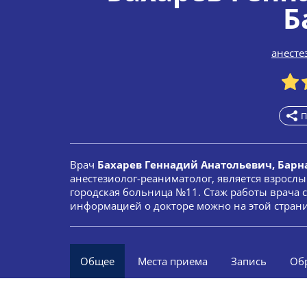
Б
анесте
П
Врач
Бахарев Геннадий Анатольевич, Барн
анестезиолог-реаниматолог, является взросл
городская больница №11. Стаж работы врача с
информацией о докторе можно на этой стран
Общее
Места приема
Запись
Об