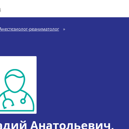
д
Анестезиолог-реаниматолог
»
адий Анатольевич
,