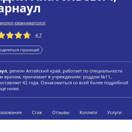
арнаул
зиолог-реаниматолог
4.7
оделиться страницей
аул
, регион Алтайский край, работает по специальности
ым врачом, принимает в учреждениях: роддом №11,
оставляет 42 года. Ознакомиться со всей более подробной
ице ниже.
разование
Стаж
Отзывы
Коллеги
Услуги