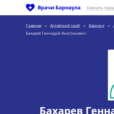
Врачи Барнаула
Сменить горо
Главная
»
Алтайский край
»
Барнаул
»
Бахарев Геннадий Анатольевич
Бахарев Генн