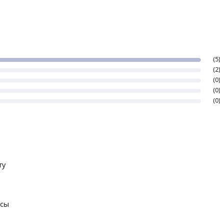
(5
(2
(0
(0
(0
ту
осы