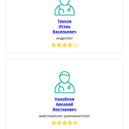
Трунов
Игорь
Васильевич
андролог
Надобнов
Аркадий
Викторович
анестезиолог-реаниматолог