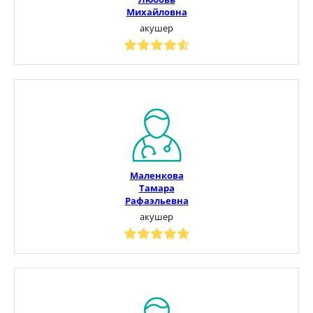
Михайловна
акушер
Маленкова
Тамара
Рафаэльевна
акушер