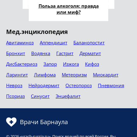
Польза алкоголя: правда
или миф?
Мед.энциклопедия
Авитаминоз
Аппендицит
Баланопостит
Бронхит
Водянка
Гастрит
Дерматит
Дисбактериоз
Запор
Изжога
Кифоз
Ларингит
Лимфома
Метеоризм
Миокардит
Невроз
Нейродермит
Остеопороз
Пневмония
Псориаз
Синусит
Энцефалит
Врачи Барнаула
© 2026 «vrach-russia.ru». Поиск врачей по всей России. Вы