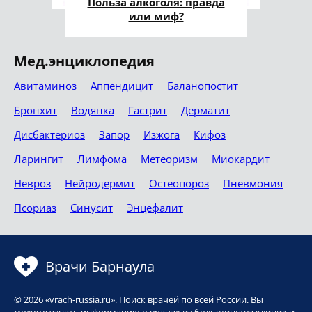
Польза алкоголя: правда
или миф?
Мед.энциклопедия
Авитаминоз
Аппендицит
Баланопостит
Бронхит
Водянка
Гастрит
Дерматит
Дисбактериоз
Запор
Изжога
Кифоз
Ларингит
Лимфома
Метеоризм
Миокардит
Невроз
Нейродермит
Остеопороз
Пневмония
Псориаз
Синусит
Энцефалит
Врачи Барнаула
© 2026 «vrach-russia.ru». Поиск врачей по всей России. Вы