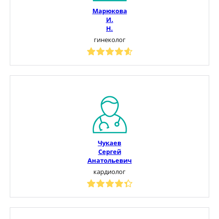
Марюкова
И.
Н.
гинеколог
Чукаев
Сергей
Анатольевич
кардиолог