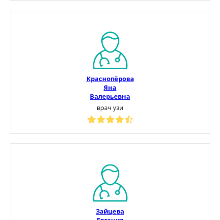
Краснопёрова
Яна
Валерьевна
врач узи
Зайцева
Евгения