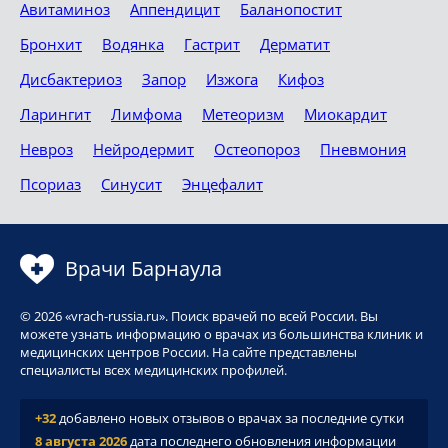
Авитаминоз
Аппендицит
Баланопостит
Бронхит
Водянка
Гастрит
Дерматит
Дисбактериоз
Запор
Изжога
Кифоз
Ларингит
Лимфома
Метеоризм
Миокардит
Невроз
Нейродермит
Остеопороз
Пневмония
Псориаз
Синусит
Энцефалит
Врачи Барнаула
© 2026 «vrach-russia.ru». Поиск врачей по всей России. Вы
можете узнать информацию о врачах из большинства клиник и
медицинских центров России. На сайте представлены
специалисты всех медицинских профилей.
+32
добавлено новых отзывов о врачах за последние сутки
8 августа 2026
дата последнего обновления информации