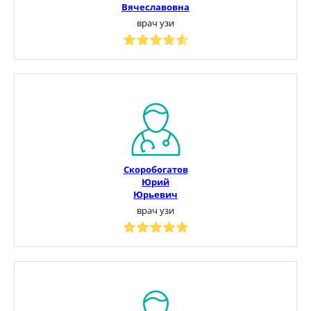
Вячеславовна
врач узи
Скоробогатов
Юрий
Юрьевич
врач узи