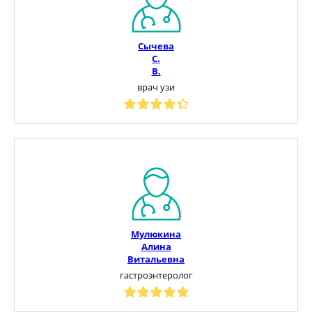
Сычева
С.
В.
врач узи
Мулюкина
Алина
Витальевна
гастроэнтеролог