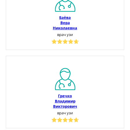
Баёва
Вера
Николаевна
врач узи
Гречко
Владимир
Викторович
врач узи