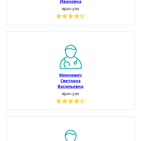
Ивановна
врач узи
Михневич
Светлана
Васильевна
врач узи