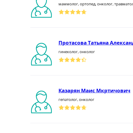
маммолог, ортопед, онколог, травмато
Протасова Татьяна Алекса
гинеколог, онколог
Казарян Маис Мкртичович
гепатолог, онколог