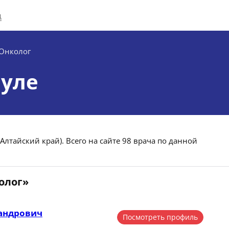
д
Онколог
ауле
Алтайский край). Всего на сайте 98 врача по данной
олог»
андрович
Посмотреть профиль