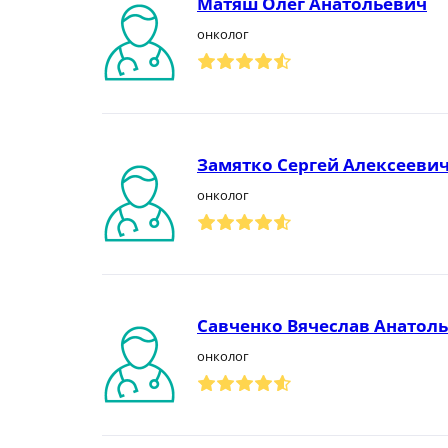
Матяш Олег Анатольевич
онколог
Замятко Сергей Алексееви
онколог
Савченко Вячеслав Анатол
онколог