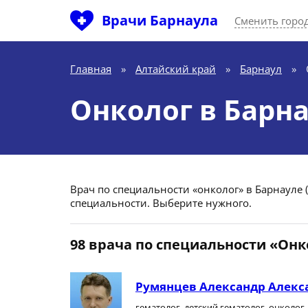
Врачи Барнаула
Сменить горо
Главная
»
Алтайский край
»
Барнаул
»
Онколог в Барн
Врач по специальности «онколог» в Барнауле (
специальности. Выберите нужного.
98 врача по специальности «Онк
Румянцев Александр Алекс
гематолог, детский гематолог, онколог