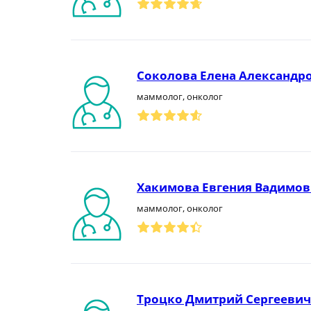
Соколова Елена Александр
маммолог, онколог
Хакимова Евгения Вадимов
маммолог, онколог
Троцко Дмитрий Сергеевич