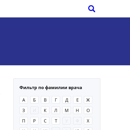
Фильтр по фамилии врача
А
Б
В
Г
Д
Е
Ж
З
И
К
Л
М
Н
О
П
Р
С
Т
У
Ф
Х