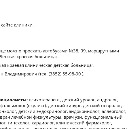
 сайте клиники.
ице можно проехать автобусами №38, 39, маршрутными
«Детская краевая больница».
кая краевая клиническая детская больница".
 Владимирович (тел. (3852) 55-98-90 ).
пециалисты:
психотерапевт, детский уролог, андролог,
офтальмолог (окулист), детский хирург, детский невролог,
 онколог, детский эндокринолог, эндокринолог, аллерголог,
 врач лечебной физкультуры, врач узи, функциональный
лог, гинеколог, кардиолог, клинический фармаколог,
кий кардиолог, ревматолог, рентгенолог, рефлексотерапевт,