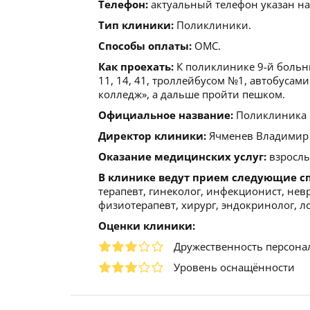
Телефон:
актуальный телефон указан на
Тип клиники:
Поликлиники.
Способы оплаты:
ОМС.
Как проехать:
К поликлинике 9-й больн
11, 14, 41, троллейбусом №1, автобусам
колледж», а дальше пройти пешком.
Официальное название:
Поликлиника К
Директор клиники:
Ячменев Владимир Ва
Оказание медицинских услуг:
взрослы
В клинике ведут прием следующие с
терапевт, гинеколог, инфекционист, невр
физиотерапевт, хирург, эндокринолог, л
Оценки клиники:
Дружественность персона
Уровень оснащённости