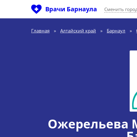
Врачи Барнаула
Сменить горо
Главная
»
Алтайский край
»
Барнаул
»
Ожерельева 
Б