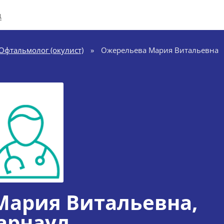
д
Офтальмолог (окулист)
»
Ожерельева Мария Витальевна
Мария Витальевна
,
арнаул