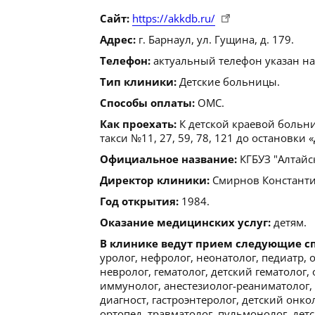
Сайт:
https://akkdb.ru/
Адрес:
г. Барнаул, ул. Гущина, д. 179.
Телефон:
актуальный телефон указан на
Тип клиники:
Детские больницы.
Способы оплаты:
ОМС.
Как проехать:
К детской краевой больн
такси №11, 27, 59, 78, 121 до остановки 
Официальное название:
КГБУЗ "Алтайс
Директор клиники:
Смирнов Константин
Год открытия:
1984.
Оказание медицинских услуг:
детям.
В клинике ведут прием следующие с
уролог, нефролог, неонатолог, педиатр, 
невролог, гематолог, детский гематолог,
иммунолог, анестезиолог-реаниматолог,
диагност, гастроэнтеролог, детский онко
ортопед, травматолог, пульмонолог, детс