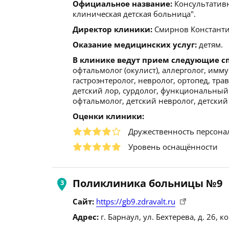
Официальное название:
Консультативн
клиническая детская больница".
Директор клиники:
Смирнов Константин
Оказание медицинских услуг:
детям.
В клинике ведут прием следующие с
офтальмолог (окулист), аллерголог, имму
гастроэнтеролог, невролог, ортопед, тра
детский лор, сурдолог, функциональный 
офтальмолог, детский невролог, детский
Оценки клиники:
Дружественность персона
Уровень оснащённости
Поликлиника больницы №9
Сайт:
https://gb9.zdravalt.ru
Адрес:
г. Барнаул, ул. Бехтерева, д. 26, ко