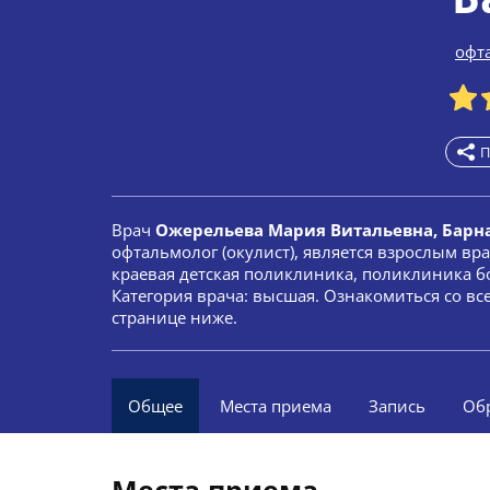
офта
П
Врач
Ожерельева Мария Витальевна, Барн
офтальмолог (окулист), является взрослым вр
краевая детская поликлиника, поликлиника бо
Категория врача: высшая. Ознакомиться со в
странице ниже.
Общее
Места приема
Запись
Об