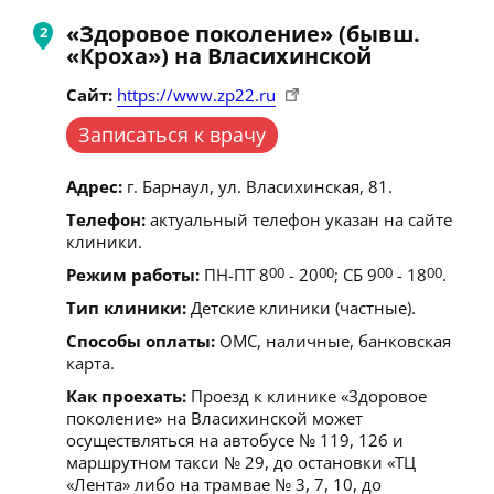
«Здоровое поколение» (бывш.
«Кроха») на Власихинской
Сайт:
https://www.zp22.ru
Записаться к врачу
Адрес:
г. Барнаул, ул. Власихинская, 81.
Телефон:
актуальный телефон указан на сайте
клиники.
Режим работы:
ПН-ПТ 8
00
- 20
00
; СБ 9
00
- 18
00
.
Тип клиники:
Детские клиники (частные).
Способы оплаты:
ОМС, наличные, банковская
карта.
Как проехать:
Проезд к клинике «Здоровое
поколение» на Власихинской может
осуществляться на автобусе № 119, 126 и
маршрутном такси № 29, до остановки «ТЦ
«Лента» либо на трамвае № 3, 7, 10, до