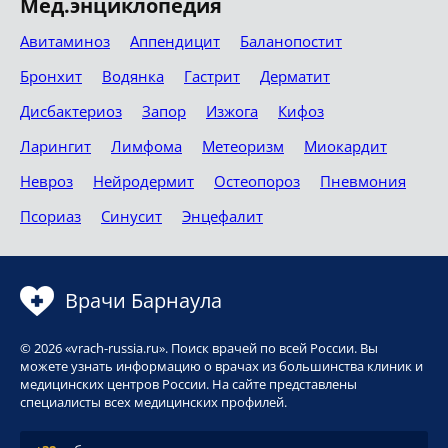
Мед.энциклопедия
Авитаминоз
Аппендицит
Баланопостит
Бронхит
Водянка
Гастрит
Дерматит
Дисбактериоз
Запор
Изжога
Кифоз
Ларингит
Лимфома
Метеоризм
Миокардит
Невроз
Нейродермит
Остеопороз
Пневмония
Псориаз
Синусит
Энцефалит
Врачи Барнаула
© 2026 «vrach-russia.ru». Поиск врачей по всей России. Вы
можете узнать информацию о врачах из большинства клиник и
медицинских центров России. На сайте представлены
специалисты всех медицинских профилей.