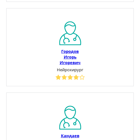
Городов
Игорь
Игоревич
Нейрохирург
Кандаев