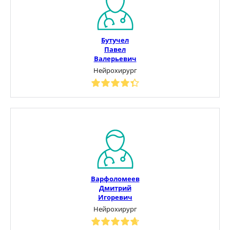
Бутучел
Павел
Валерьевич
Нейрохирург
Варфоломеев
Дмитрий
Игоревич
Нейрохирург