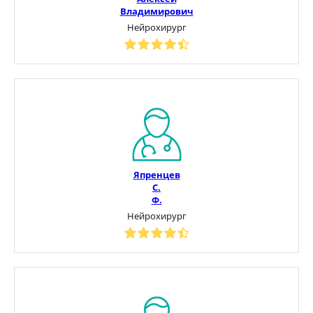
Владимирович
Нейрохирург
Япренцев
С.
Ф.
Нейрохирург