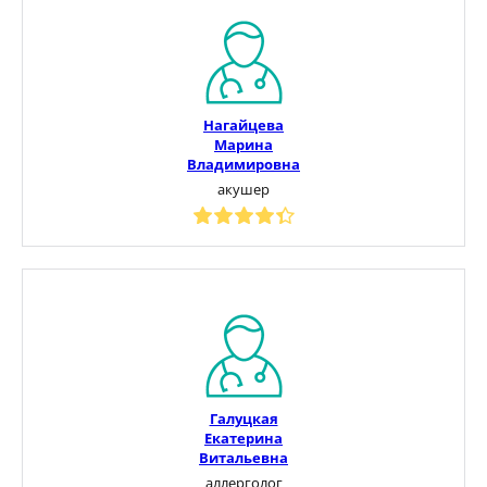
Нагайцева
Марина
Владимировна
акушер
Галуцкая
Екатерина
Витальевна
аллерголог