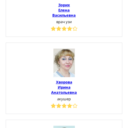
Зорих
Елена
Васильевна
врач узи
Хворова
Ирина
Анатольевна
акушер