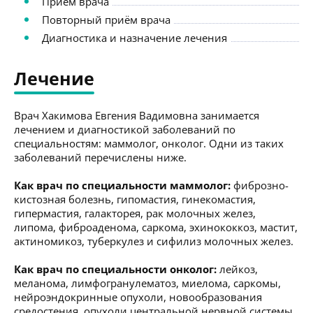
Приём врача
Повторный приём врача
Диагностика и назначение лечения
Лечение
Врач Хакимова Евгения Вадимовна занимается
лечением и диагностикой заболеваний по
специальностям: маммолог, онколог. Одни из таких
заболеваний перечислены ниже.
Как врач по специальности маммолог:
фиброзно-
кистозная болезнь, гипомастия, гинекомастия,
гипермастия, галакторея, рак молочных желез,
липома, фиброаденома, саркома, эхинококкоз, мастит,
актиномикоз, туберкулез и сифилиз молочных желез.
Как врач по специальности онколог:
лейкоз,
меланома, лимфогранулематоз, миелома, саркомы,
нейроэндокринные опухоли, новообразования
средостения, опухоли центральной нервной системы,