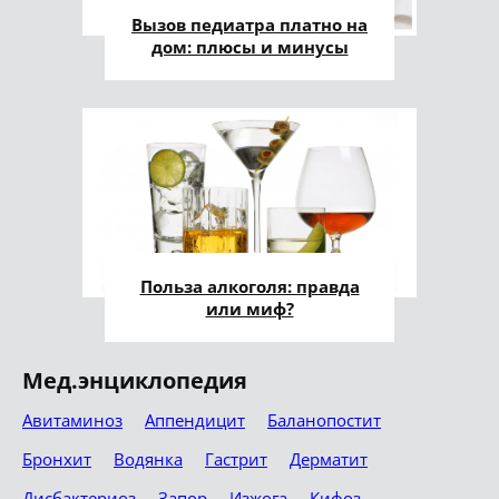
Вызов педиатра платно на
дом: плюсы и минусы
Польза алкоголя: правда
или миф?
Мед.энциклопедия
Авитаминоз
Аппендицит
Баланопостит
Бронхит
Водянка
Гастрит
Дерматит
Дисбактериоз
Запор
Изжога
Кифоз