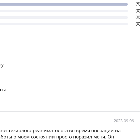
(5
(0
(0
(0
ту
осы
2023-09-06
 анестезиолога-реаниматолога во время операции на
аботы о моем состоянии просто поразил меня. Он