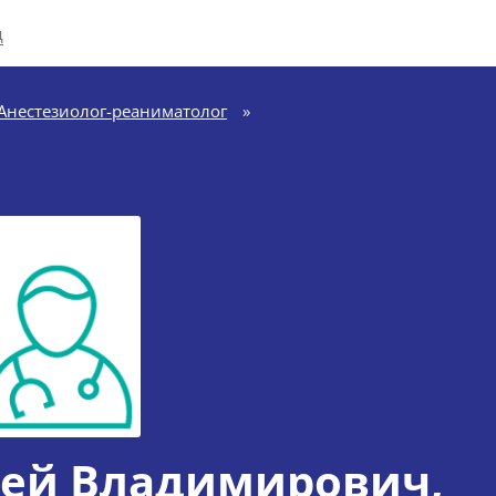
д
Анестезиолог-реаниматолог
»
гей Владимирович
,