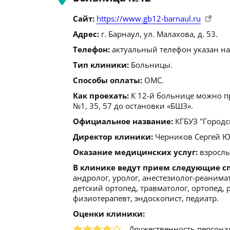
Сайт:
https://www.gb12-barnaul.ru
Адрес:
г. Барнаул, ул. Малахова, д. 53.
Телефон:
актуальный телефон указан на
Тип клиники:
Больницы.
Способы оплаты:
ОМС.
Как проехать:
К 12-й больнице можно пр
№1, 35, 57 до остановки «БШЗ».
Официальное название:
КГБУЗ "Городс
Директор клиники:
Черников Сергей Юрь
Оказание медицинских услуг:
взрослы
В клинике ведут прием следующие с
андролог, уролог, анестезиолог-реанимат
детский ортопед, травматолог, ортопед,
физиотерапевт, эндоскопист, педиатр.
Оценки клиники:
Дружественность персона