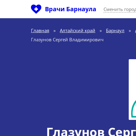
Врачи Барнаула
Сменить горо
Главная
»
Алтайский край
»
Барнаул
»
Глазунов Сергей Владимирович
Глазунов Сер