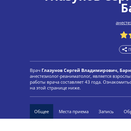
Б
анесте
П
Врач
Глазунов Сергей Владимирович, Бар
анестезиолог-реаниматолог, является взросл
работы врача составляет 43 года. Ознакомит
на этой странице ниже.
Общее
Места приема
Запись
Об