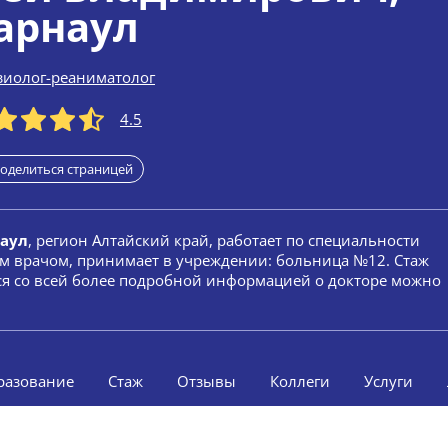
арнаул
зиолог-реаниматолог
4.5
оделиться страницей
наул
, регион Алтайский край, работает по специальности
ым врачом, принимает в учреждении: больница №12. Стаж
ься со всей более подробной информацией о докторе можно
разование
Стаж
Отзывы
Коллеги
Услуги