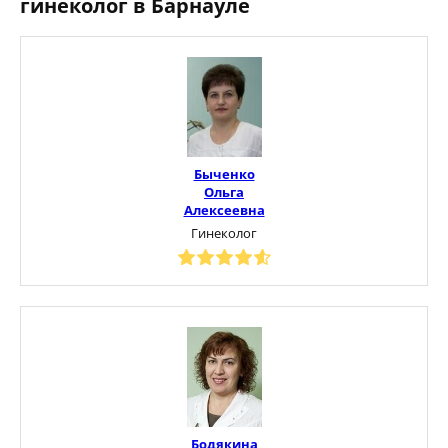
гинеколог в Барнауле
Быченко
Ольга
Алексеевна
Гинеколог
Бодякина