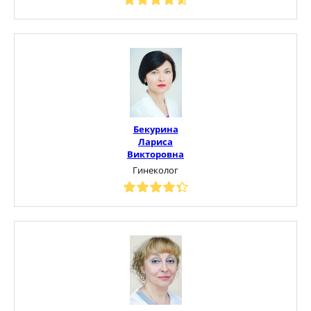
Бекурина
Лариса
Викторовна
Гинеколог