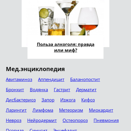
Польза алкоголя: правда
или миф?
Мед.энциклопедия
Авитаминоз
Аппендицит
Баланопостит
Бронхит
Водянка
Гастрит
Дерматит
Дисбактериоз
Запор
Изжога
Кифоз
Ларингит
Лимфома
Метеоризм
Миокардит
Невроз
Нейродермит
Остеопороз
Пневмония
Псориаз
Синусит
Энцефалит