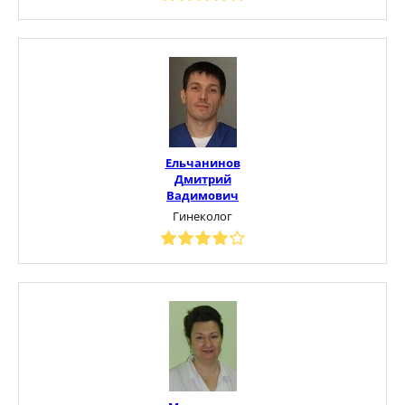
Ельчанинов
Дмитрий
Вадимович
Гинеколог