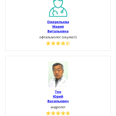
Ожерельева
Мария
Витальевна
офтальмолог (окулист)
Тен
Юрий
Васильевич
андролог