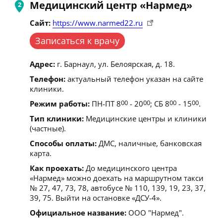
Медицинский центр «Нармед»
Сайт:
https://www.narmed22.ru
Записаться к врачу
Адрес:
г. Барнаул, ул. Белоярская, д. 18.
Телефон:
актуальный телефон указан на сайте
клиники.
Режим работы:
ПН-ПТ 8
00
- 20
00
; СБ 8
00
- 15
00
.
Тип клиники:
Медицинские центры и клиники
(частные).
Способы оплаты:
ДМС, наличные, банковская
карта.
Как проехать:
До медицинского центра
«Нармед» можно доехать на маршрутном такси
№ 27, 47, 73, 78, автобусе № 110, 139, 19, 23, 37,
39, 75. Выйти на остановке «ДСУ-4».
Официальное название:
ООО "Нармед".