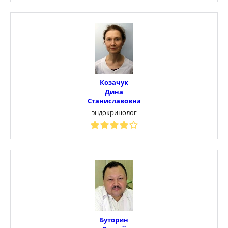
Козачук
Дина
Станиславовна
эндокринолог
Буторин