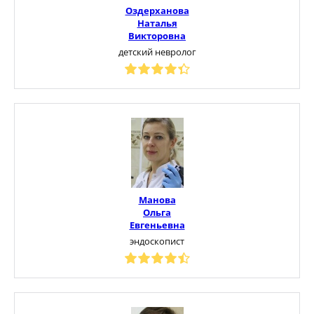
Оздерханова
Наталья
Викторовна
детский невролог
Манова
Ольга
Евгеньевна
эндоскопист