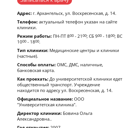
Адрес:
г. Архангельск, ул. Воскресенская, д. 14.
Телефон:
актуальный телефон указан на сайте
клиники.
Режим работы:
ПН-ПТ 8
00
- 21
00
; СБ 9
00
- 18
00
; ВС
10
00
- 18
00
.
Тип клиники:
Медицинские центры и клиники
(частные).
Способы оплаты:
ОМС, ДМС, наличные,
банковская карта.
Как проехать:
До университетской клиники едет
общественный транспорт. Учреждение
находится по адресу ул. Воскресенская, д. 14.
Официальное название:
ООО
"Университетская клиника".
Директор клиники:
Бовина Ольга
Александровна..
Год открытия:
2007.