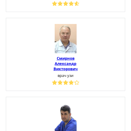
Смирнов
Александр
Викторович
врач узи