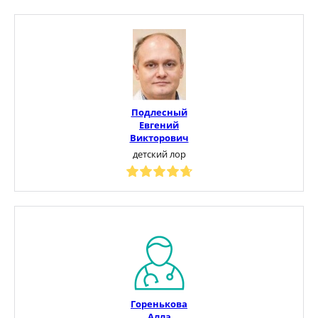
Подлесный
Евгений
Викторович
детский лор
Горенькова
Алла