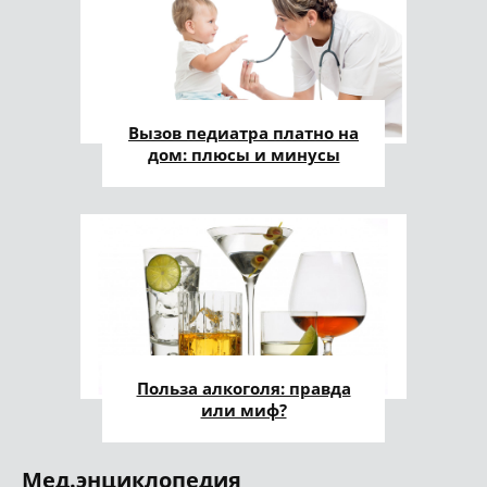
Вызов педиатра платно на
дом: плюсы и минусы
Польза алкоголя: правда
или миф?
Мед.энциклопедия