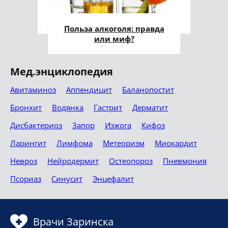
Польза алкоголя: правда
или миф?
Мед.энциклопедия
Авитаминоз
Аппендицит
Баланопостит
Бронхит
Водянка
Гастрит
Дерматит
Дисбактериоз
Запор
Изжога
Кифоз
Ларингит
Лимфома
Метеоризм
Миокардит
Невроз
Нейродермит
Остеопороз
Пневмония
Псориаз
Синусит
Энцефалит
Врачи Заринска