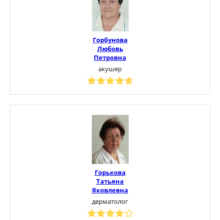
Горбунова
Любовь
Петровна
акушер
Горькова
Татьяна
Яковлевна
дерматолог