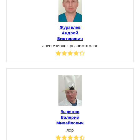
Журавлев
Андрей
Викторович
анестезиолог-реаниматолог
Зырянов
Валерий
Михайлович
лор