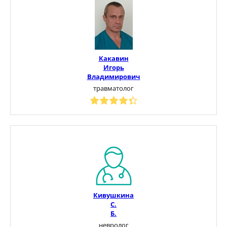
Какавин
Игорь
Владимирович
травматолог
Кивушкина
С.
Б.
невролог