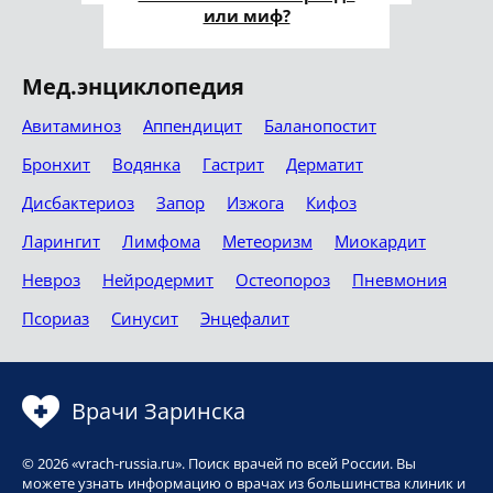
или миф?
Мед.энциклопедия
Авитаминоз
Аппендицит
Баланопостит
Бронхит
Водянка
Гастрит
Дерматит
Дисбактериоз
Запор
Изжога
Кифоз
Ларингит
Лимфома
Метеоризм
Миокардит
Невроз
Нейродермит
Остеопороз
Пневмония
Псориаз
Синусит
Энцефалит
Врачи Заринска
© 2026 «vrach-russia.ru». Поиск врачей по всей России. Вы
можете узнать информацию о врачах из большинства клиник и