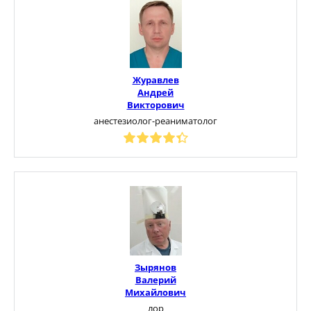
Журавлев
Андрей
Викторович
анестезиолог-реаниматолог
Зырянов
Валерий
Михайлович
лор