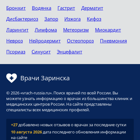
Бронхит
Водянка
Гастрит
Дерматит
Дисбактериоз
Запор
Изжога
Кифоз
Ларингит
Лимфома
Метеоризм
Миокардит
Невроз
Нейродермит
Остеопороз
Пневмония
Псориаз
Синусит
Энцефалит
Врачи Заринска
© 2026 «vrach-russia.ru». Поиск врачей по всей России. Вы
можете узнать информацию о врачах из большинства клиник и
медицинских центров России. На сайте представлены
специалисты всех медицинских профилей.
+27
добавлено новых отзывов о врачах за последние сутки
10 августа 2026
дата последнего обновления информации
на сайте