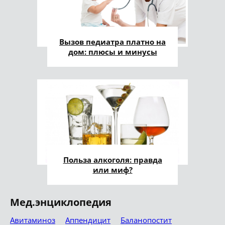
Вызов педиатра платно на
дом: плюсы и минусы
Польза алкоголя: правда
или миф?
Мед.энциклопедия
Авитаминоз
Аппендицит
Баланопостит