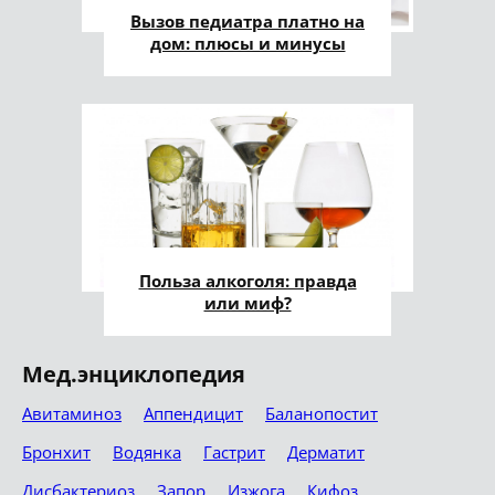
Вызов педиатра платно на
дом: плюсы и минусы
Польза алкоголя: правда
или миф?
Мед.энциклопедия
Авитаминоз
Аппендицит
Баланопостит
Бронхит
Водянка
Гастрит
Дерматит
Дисбактериоз
Запор
Изжога
Кифоз