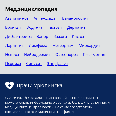
Мед.энциклопедия
Авитаминоз
Аппендицит
Баланопостит
Бронхит
Водянка
Гастрит
Дерматит
Дисбактериоз
Запор
Изжога
Кифоз
Ларингит
Лимфома
Метеоризм
Миокардит
Невроз
Нейродермит
Остеопороз
Пневмония
Псориаз
Синусит
Энцефалит
Врачи Урюпинска
© 2026 «vrach-russia.ru». Поиск врачей по всей России. Вы
можете узнать информацию о врачах из большинства клиник и
медицинских центров России. На сайте представлены
специалисты всех медицинских профилей.