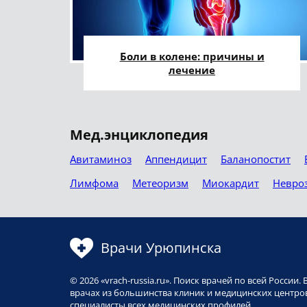
Боли в колене: причины и
лечение
Мед.энциклопедия
Авитаминоз
Аппендицит
Баланопостит
Лимфома
Метеоризм
Миокардит
Невро
Врачи Урюпинска
© 2026 «vrach-russia.ru». Поиск врачей по всей Росси
врачах из большинства клиник и медицинских центров
специалисты всех медицинских профилей.