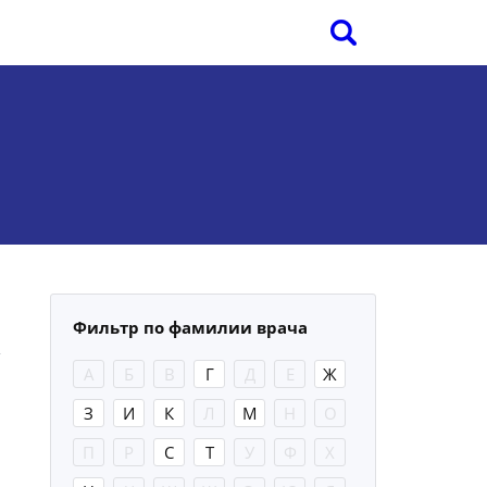
Фильтр по фамилии врача
А
Б
В
Г
Д
Е
Ж
З
И
К
Л
М
Н
О
П
Р
С
Т
У
Ф
Х