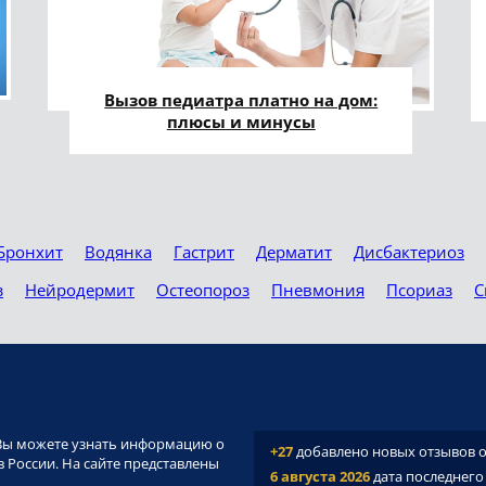
Вызов педиатра платно на дом:
плюсы и минусы
Бронхит
Водянка
Гастрит
Дерматит
Дисбактериоз
з
Нейродермит
Остеопороз
Пневмония
Псориаз
С
и. Вы можете узнать информацию о
+27
добавлено новых отзывов о 
 России. На сайте представлены
6 августа 2026
дата последнего