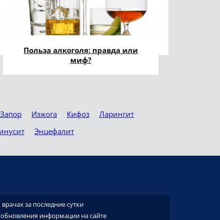
Польза алкоголя: правда или
миф?
Запор
Изжога
Кифоз
Ларингит
инусит
Энцефалит
врачах за последние сутки
 обновления информации на сайте