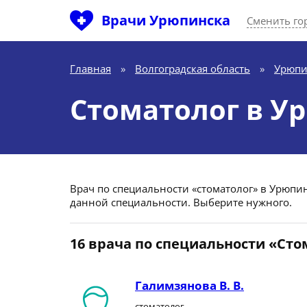
Врачи Урюпинска
Сменить го
Главная
»
Волгоградская область
»
Урюпи
Стоматолог в У
Врач по специальности «стоматолог» в Урюпинс
данной специальности. Выберите нужного.
16 врача по специальности «Сто
Галимзянова В. В.
стоматолог