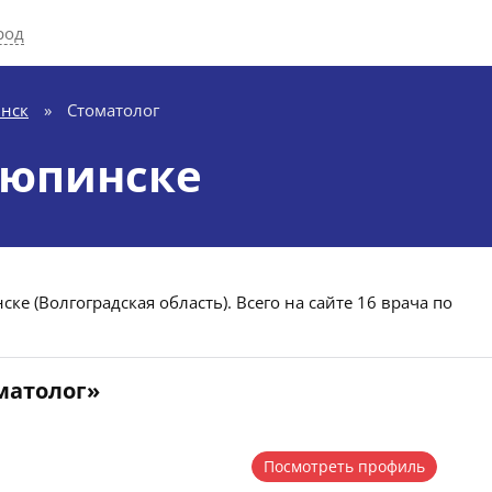
род
нск
»
Стоматолог
рюпинске
ке (Волгоградская область). Всего на сайте 16 врача по
матолог»
Посмотреть профиль