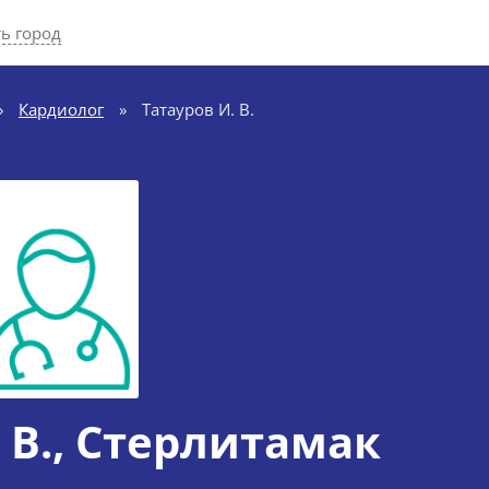
ь город
»
Кардиолог
»
Татауров И. В.
 В.
, Стерлитамак