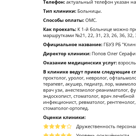
Телефон:
актуальный телефон указан на
Тип клиники:
Больницы.
Способы оплаты:
ОМС.
Как проехать:
К 1-й больнице можно проех
маршрутками №21, 22, 31, 23, 26, 36, 32
Официальное название:
ГБУЗ РБ "Клин
Директор клиники:
Попов Олег Серафимо
Оказание медицинских услуг:
взрослы
В клинике ведут прием следующие с
проктолог, уролог, невролог, офтальмолог
терапевт, акушер, педиатр, лор, маммоло
врач узи, анестезиолог-реаниматолог, ф
эндоскопист, стоматолог, врач лечебной
инфекционист, ревматолог, рентгенолог,
стоматолог-ортопед.
Оценки клиники:
Дружественность персона
Уровень оснащённости