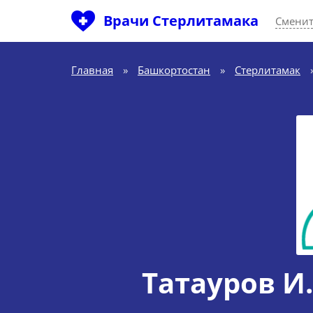
Врачи Стерлитамака
Сменит
Главная
»
Башкортостан
»
Стерлитамак
Татауров И.