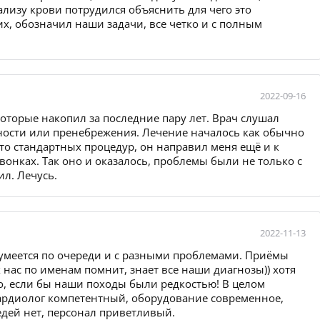
ализу крови потрудился объяснить для чего это
х, обозначил наши задачи, все четко и с полным
2022-09-16
оторые накопил за последние пару лет. Врач слушал
ности или пренебрежения. Лечение началось как обычно
то стандартных процедур, он направил меня ещё и к
онках. Так оно и оказалось, проблемы были не только с
ил. Лечусь.
2022-11-13
зумеется по очереди и с разными проблемами. Приёмы
 нас по именам помнит, знает все наши диагнозы)) хотя
о, если бы наши походы были редкостью! В целом
ардиолог компетентный, оборудование современное,
едей нет, персонал приветливый.