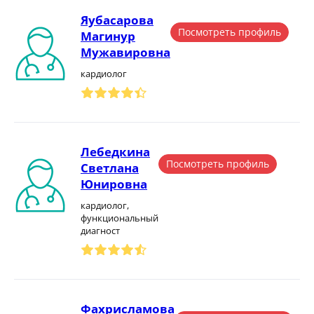
Яубасарова
Посмотреть профиль
Магинур
Мужавировна
кардиолог
Лебедкина
Посмотреть профиль
Светлана
Юнировна
кардиолог,
функциональный
диагност
Фахрисламова