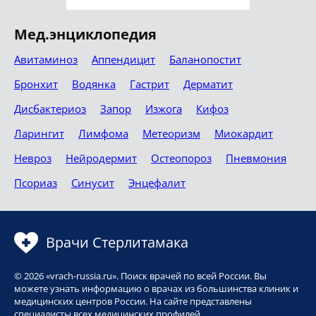
Мед.энциклопедия
Авитаминоз
Аппендицит
Баланопостит
Бронхит
Водянка
Гастрит
Дерматит
Дисбактериоз
Запор
Изжога
Кифоз
Ларингит
Лимфома
Метеоризм
Миокардит
Невроз
Нейродермит
Остеопороз
Пневмония
Псориаз
Синусит
Энцефалит
Врачи Стерлитамака
© 2026 «vrach-russia.ru». Поиск врачей по всей России. Вы
можете узнать информацию о врачах из большинства клиник и
медицинских центров России. На сайте представлены
специалисты всех медицинских профилей.