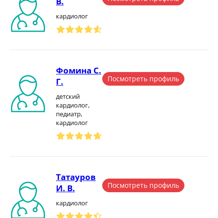
В.
кардиолог
Фомина С.
Посмотреть профиль
Г.
детский
кардиолог,
педиатр,
кардиолог
Татауров
Посмотреть профиль
И. В.
кардиолог