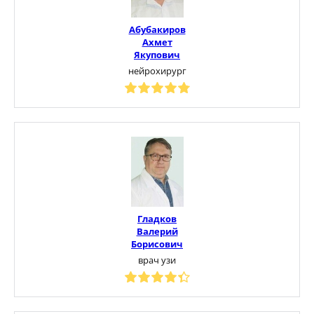
Абубакиров
Ахмет
Якупович
нейрохирург
Гладков
Валерий
Борисович
врач узи