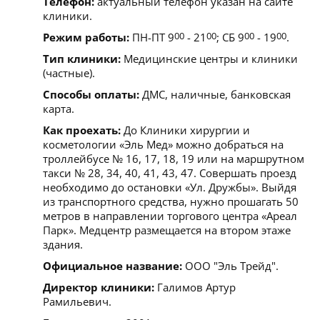
Телефон:
актуальный телефон указан на сайте
клиники.
Режим работы:
ПН-ПТ 9
00
- 21
00
; СБ 9
00
- 19
00
.
Тип клиники:
Медицинские центры и клиники
(частные).
Способы оплаты:
ДМС, наличные, банковская
карта.
Как проехать:
До Клиники хирургии и
косметологии «Эль Мед» можно добраться на
троллейбусе № 16, 17, 18, 19 или на маршрутном
такси № 28, 34, 40, 41, 43, 47. Совершать проезд
необходимо до остановки «Ул. Дружбы». Выйдя
из транспортного средства, нужно прошагать 50
метров в направлении торгового центра «Ареал
Парк». Медцентр размещается на втором этаже
здания.
Официальное название:
ООО "Эль Трейд".
Директор клиники:
Галимов Артур
Рамильевич.