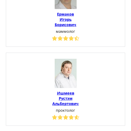
Ермаков
Игорь
Борисович
маммолог
Ишмеев
Рустэм
Альбертович
проктолог