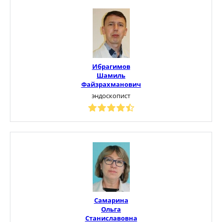
Ибрагимов
Шамиль
Файзрахманович
эндоскопист
Самарина
Ольга
Станиславовна