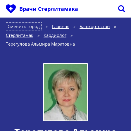
Врачи Стерлитамака
Сменить город
Главная
»
Башкортостан
»
Стерлитамак
»
Кардиолог
»
Терегулова Альмира Маратовна