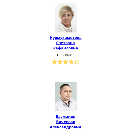
Нурмухаметова
Светлана
Рафаиловна
невролог
Басманов
Вячеслав
Александрович