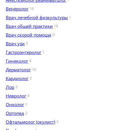
Анестезиолог-реаниматолог
Венеролог
16
Врач лечебной физкультуры
1
Врач общей практики
18
Врач скорой помощи
5
Врач узи
3
Гастроэнтеролог
1
Гинеколог
8
Дерматолог
16
Кардиолог
2
Лор
2
Невролог
4
Онколог
1
Ортопед
2
Офтальмолог (окулист)
3