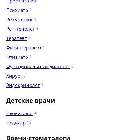
Профпатолог
1
Психиатр
2
Ревматолог
1
Рентгенолог
4
Терапевт
19
Физиотерапевт
1
Фтизиатр
1
Функциональный диагност
3
Хирург
7
Эндокринолог
3
Детские врачи
Неонатолог
4
Педиатр
13
Врачи-стоматологи