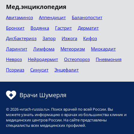
Мед.энциклопедия
Авитаминоз
Аппендицит
Баланопостит
Бронхит
Водянка
Гастрит
Дерматит
Дисбактериоз
Запор
Изжога
Кифоз
Ларингит
Лимфома
Метеоризм
Миокардит
Невроз
Нейродермит
Остеопороз
Пневмония
Псориаз
Синусит
Энцефалит
Врачи Шумерля
© 2026 «vrach-russia.ru». Поиск врачей по всей России. Вы
можете узнать информацию о врачах из большинства клиник и
медицинских центров России. На сайте представлены
специалисты всех медицинских профилей.