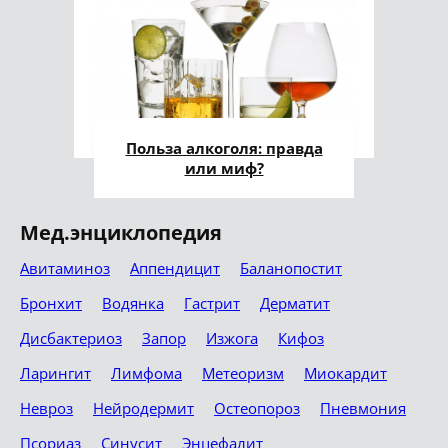
Польза алкоголя: правда
или миф?
Мед.энциклопедия
Авитаминоз
Аппендицит
Баланопостит
Бронхит
Водянка
Гастрит
Дерматит
Дисбактериоз
Запор
Изжога
Кифоз
Ларингит
Лимфома
Метеоризм
Миокардит
Невроз
Нейродермит
Остеопороз
Пневмония
Псориаз
Синусит
Энцефалит