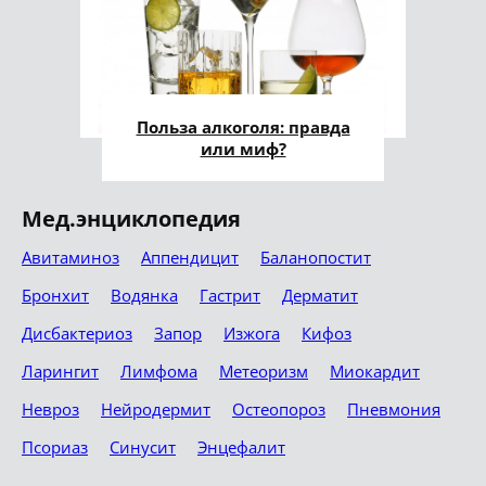
Польза алкоголя: правда
или миф?
Мед.энциклопедия
Авитаминоз
Аппендицит
Баланопостит
Бронхит
Водянка
Гастрит
Дерматит
Дисбактериоз
Запор
Изжога
Кифоз
Ларингит
Лимфома
Метеоризм
Миокардит
Невроз
Нейродермит
Остеопороз
Пневмония
Псориаз
Синусит
Энцефалит