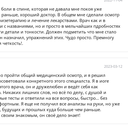
2022-11-04
й боли в спине, которая не давала мне покоя уже
ча раньше, хороший доктор. В общем мне сделали осмотр
изетерапию и лечение лекарствами. Врач как и в
и с названиями, но и просто в мельчайших пдробностях
эти детали и тонкости. Должен подметить что мне стало
н назначил, упражнений этих. Чудо просто. Премногу
 четкость!.
2023-03-12
ло пройти общий медицинский осмотр, и я решил
советовали конкретного этого специалста. Я в иоге
того врача, он и дружелюбен и ведёт себя как
 Никаких лишних слов, но всё по делу, с душой и
ые тесты и ответили на все вопросы, быстро… без
фортным. Я еще не получил все анализы на руки, но уже
х, будущих и прошлых куда больше чем раньше.
своим знакомым, он своё дело знает!