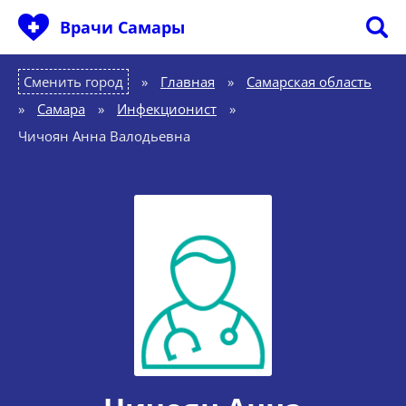
Врачи Самары
Сменить город
Главная
»
Самарская область
»
Самара
»
Инфекционист
»
Чичоян Анна Валодьевна