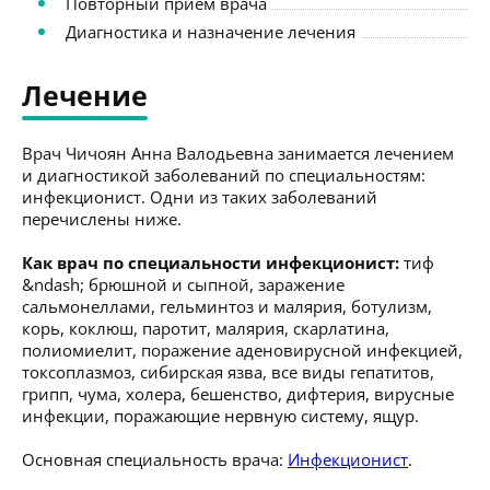
Повторный приём врача
Диагностика и назначение лечения
Лечение
Врач Чичоян Анна Валодьевна занимается лечением
и диагностикой заболеваний по специальностям:
инфекционист. Одни из таких заболеваний
перечислены ниже.
Как врач по специальности инфекционист:
тиф
&ndash; брюшной и сыпной, заражение
сальмонеллами, гельминтоз и малярия, ботулизм,
корь, коклюш, паротит, малярия, скарлатина,
полиомиелит, поражение аденовирусной инфекцией,
токсоплазмоз, сибирская язва, все виды гепатитов,
грипп, чума, холера, бешенство, дифтерия, вирусные
инфекции, поражающие нервную систему, ящур.
Основная специальность врача:
Инфекционист
.