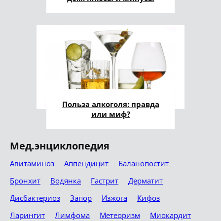
Польза алкоголя: правда
или миф?
Мед.энциклопедия
Авитаминоз
Аппендицит
Баланопостит
Бронхит
Водянка
Гастрит
Дерматит
Дисбактериоз
Запор
Изжога
Кифоз
Ларингит
Лимфома
Метеоризм
Миокардит