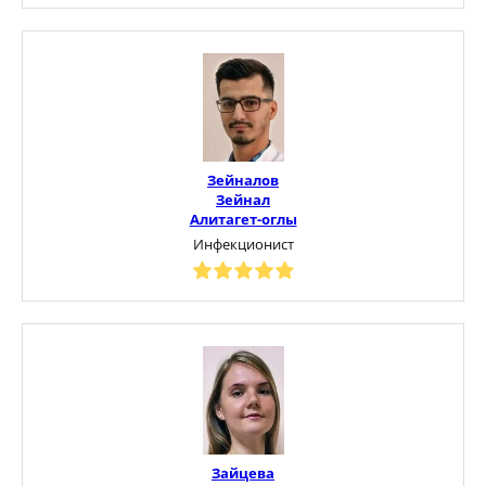
Зейналов
Зейнал
Алитагет-оглы
Инфекционист
Зайцева