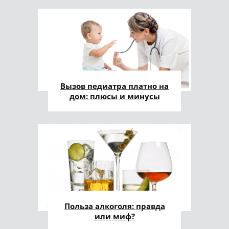
Вызов педиатра платно на
дом: плюсы и минусы
Польза алкоголя: правда
или миф?