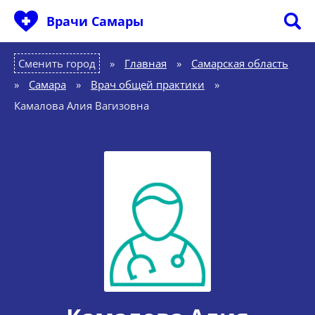
Врачи Самары
Сменить город
Главная
»
Самарская область
»
Самара
»
Врач общей практики
»
Камалова Алия Вагизовна