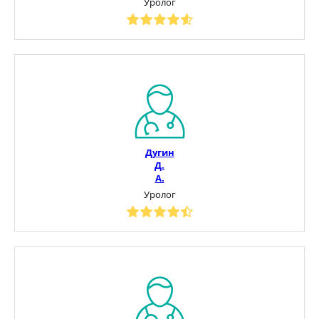
Уролог
Дугин
Д.
А.
Уролог