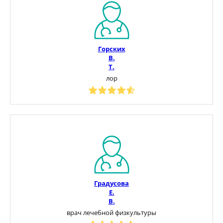
Горских
В.
Т.
лор
Градусова
Е.
В.
врач лечебной физкультуры