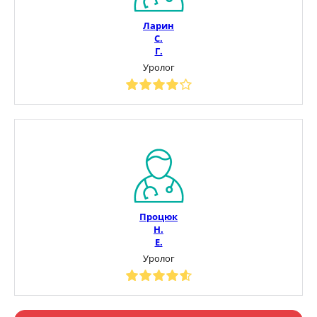
Ларин
С.
Г.
Уролог
Процюк
Н.
Е.
Уролог