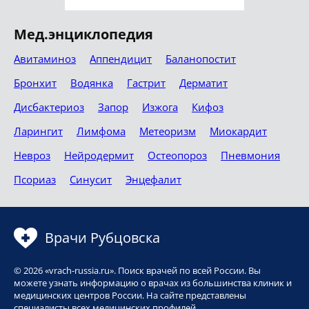
Мед.энциклопедия
Авитаминоз
Аппендицит
Баланопостит
Бронхит
Водянка
Гастрит
Дерматит
Дисбактериоз
Запор
Изжога
Кифоз
Ларингит
Лимфома
Метеоризм
Миокардит
Невроз
Нейродермит
Остеопороз
Пневмония
Псориаз
Синусит
Энцефалит
Врачи Рубцовска
© 2026 «vrach-russia.ru». Поиск врачей по всей России. Вы
можете узнать информацию о врачах из большинства клиник и
медицинских центров России. На сайте представлены
специалисты всех медицинских профилей.