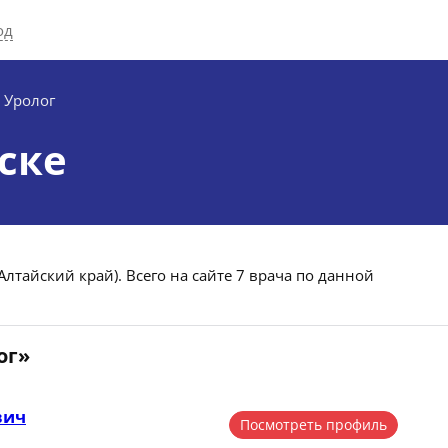
од
Уролог
ске
Алтайский край). Всего на сайте 7 врача по данной
ог»
вич
Посмотреть профиль