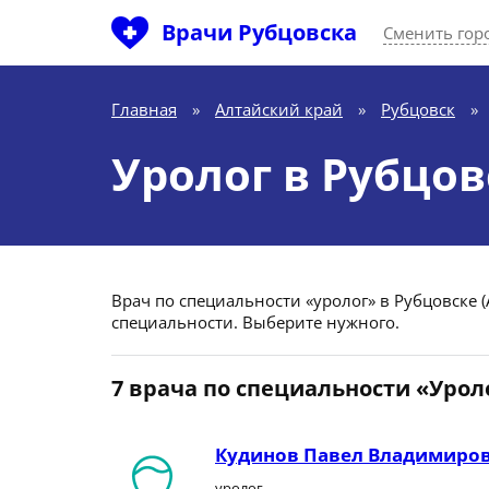
Врачи Рубцовска
Сменить гор
Главная
»
Алтайский край
»
Рубцовск
»
Уролог в Рубцов
Врач по специальности «уролог» в Рубцовске (
специальности. Выберите нужного.
7 врача по специальности «Урол
Кудинов Павел Владимиро
уролог