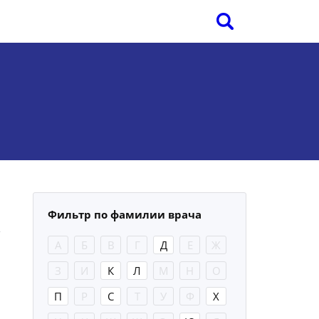
Фильтр по фамилии врача
А
Б
В
Г
Д
Е
Ж
З
И
К
Л
М
Н
О
П
Р
С
Т
У
Ф
Х