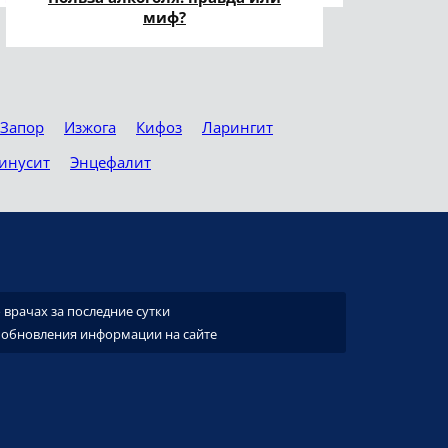
миф?
Запор
Изжога
Кифоз
Ларингит
инусит
Энцефалит
врачах за последние сутки
 обновления информации на сайте