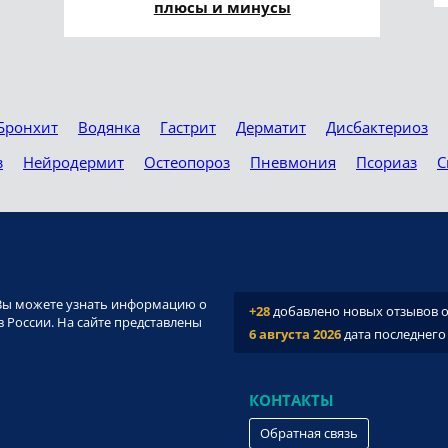
плюсы и минусы
Бронхит
Водянка
Гастрит
Дерматит
Дисбактериоз
з
Нейродермит
Остеопороз
Пневмония
Псориаз
С
и. Вы можете узнать информацию о
+28
добавлено новых отзывов о 
 России. На сайте представлены
6 августа 2026
дата последнего
КОНТАКТЫ
Обратная связь