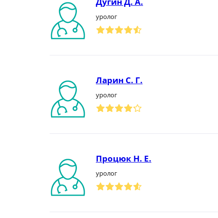
Дугин Д. А.
уролог
Ларин С. Г.
уролог
Процюк Н. Е.
уролог