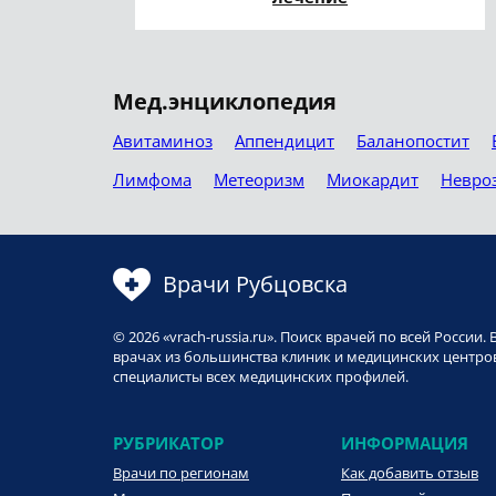
Мед.энциклопедия
Авитаминоз
Аппендицит
Баланопостит
Лимфома
Метеоризм
Миокардит
Невро
Врачи Рубцовска
© 2026 «vrach-russia.ru». Поиск врачей по всей Росси
врачах из большинства клиник и медицинских центров
специалисты всех медицинских профилей.
РУБРИКАТОР
ИНФОРМАЦИЯ
Врачи по регионам
Как добавить отзыв