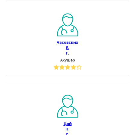
Часовских
Е.
Г.
Акушер
Цой
Н.
С.