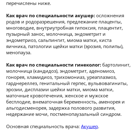
перечислены ниже.
Как врач по специальности акушер:
осложнения
родов и родоразрешения, предлежание плаценты,
многоводие, внутриутробная гипоксия, плацентит,
пузырный занос, молочница, эндометрит и
эндометриоз, сальпингит, миома матки, киста
яичника, патологии щейки матки (эрозия, полипы),
менопауза.
Как врач по специальности гинеколог:
бартолинит,
молочница (кандидоз), эндометрит, аденомиоз,
гонорея, хламидиоз, трихомониаз, уреаплазмоз,
гарднереллез, генитальный герпес, вульвовагиниты,
эрозии, дисплазии шейки матки, миома матки,
маточные кровотечения, женское и мужское
бесплодие, внематочная беременность, аменорея и
альгодисменорея, задержка полового развития,
недержание мочи, постменопаузальный синдром.
Основная специальность врача:
Акушер
.