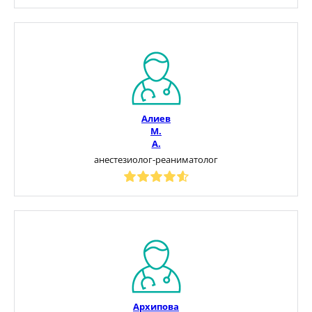
Алиев
М.
А.
анестезиолог-реаниматолог
Архипова