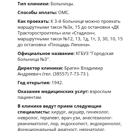
Тип клиники:
Больницы.
Способы оплаты:
ОМС.
Как проехать:
К 3-й больнице можно проехать
маршрутными такси №3к, 15 до остановки «ДК
Тракторостроитель» или «Стадион»;
маршрутными такси №12, 13, 1д, 1т, 3, 30, 10, 15
до остановки «Площадь Ленина».
Официальное название:
КГБУЗ "Городская
больница №3".
Директор клиники:
Брагин Владимир
Андреевич (тел. (38557) 7-73-73 ).
Год открытия:
1942.
Оказание медицинских услуг:
взрослым
пациентам.
В клинике ведут прием следующие
специалисты:
хирург, акушер, гинеколог,
невролог, терапевт, врач узи, анестезиолог-
реаниматолог, лор, эндоскопист, эндокринолог,
функциональный диагност, неонатолог,