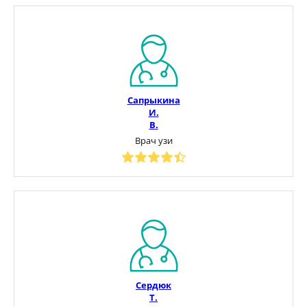
Сапрыкина
И.
В.
Врач узи
Сердюк
Т.