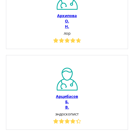
Архипова
О.
Н.
лор
Арцибасов
Б.
В.
эндоскопист