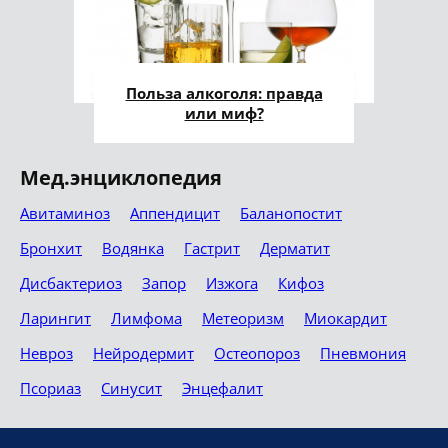
Польза алкоголя: правда
или миф?
Мед.энциклопедия
Авитаминоз
Аппендицит
Баланопостит
Бронхит
Водянка
Гастрит
Дерматит
Дисбактериоз
Запор
Изжога
Кифоз
Ларингит
Лимфома
Метеоризм
Миокардит
Невроз
Нейродермит
Остеопороз
Пневмония
Псориаз
Синусит
Энцефалит