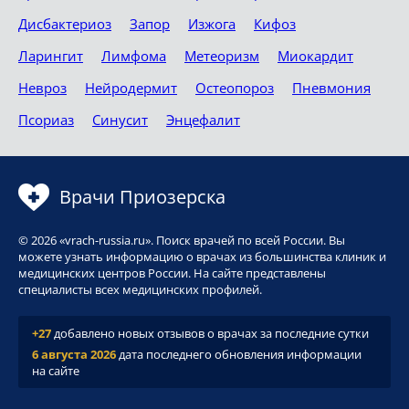
Дисбактериоз
Запор
Изжога
Кифоз
Ларингит
Лимфома
Метеоризм
Миокардит
Невроз
Нейродермит
Остеопороз
Пневмония
Псориаз
Синусит
Энцефалит
Врачи Приозерска
© 2026 «vrach-russia.ru». Поиск врачей по всей России. Вы
можете узнать информацию о врачах из большинства клиник и
медицинских центров России. На сайте представлены
специалисты всех медицинских профилей.
+27
добавлено новых отзывов о врачах за последние сутки
6 августа 2026
дата последнего обновления информации
на сайте