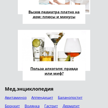
Вызов педиатра платно на
дом: плюсы и минусы
Польза алкоголя: правда
или миф?
Мед.энциклопедия
Авитаминоз
Аппендицит
Баланопостит
Бронхит
Водянка
Гастрит
Дерматит