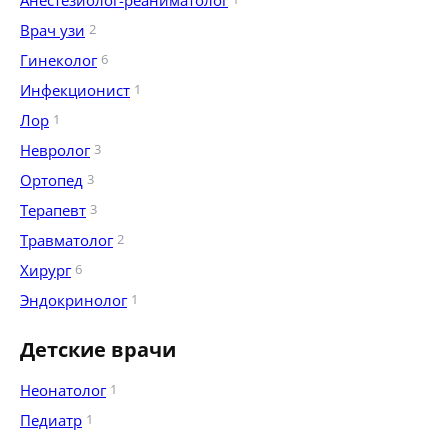
Анестезиолог-реаниматолог
Врач узи
2
Гинеколог
6
Инфекционист
1
Лор
1
Невролог
3
Ортопед
3
Терапевт
3
Травматолог
2
Хирург
6
Эндокринолог
1
Детские врачи
Неонатолог
1
Педиатр
1