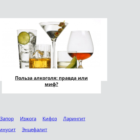
Польза алкоголя: правда или
миф?
Запор
Изжога
Кифоз
Ларингит
инусит
Энцефалит