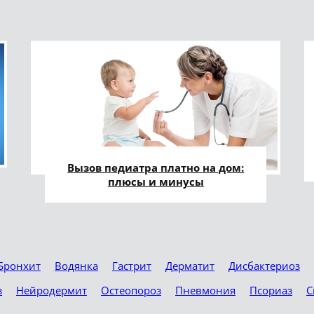
Вызов педиатра платно на дом:
плюсы и минусы
Бронхит
Водянка
Гастрит
Дерматит
Дисбактериоз
з
Нейродермит
Остеопороз
Пневмония
Псориаз
С