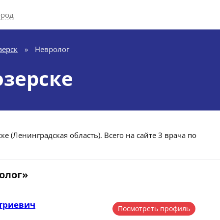
ород
зерск
»
Невролог
озерске
е (Ленинградская область). Всего на сайте 3 врача по
олог»
триевич
Посмотреть профиль