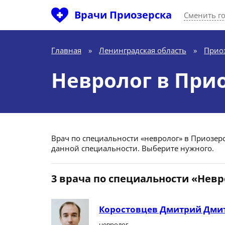
Врачи Приозерска
Сменить г
Главная
»
Ленинградская область
»
Прио
Невролог в При
Врач по специальности «невролог» в Приозерск
данной специальности. Выберите нужного.
3 врача по специальности «Невр
Коростовцев Дмитрий Дми
невролог