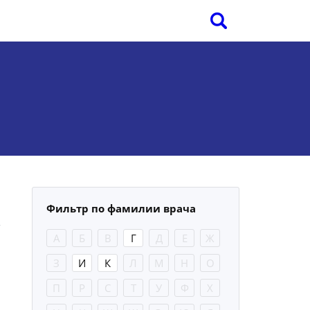
Фильтр по фамилии врача
А
Б
В
Г
Д
Е
Ж
З
И
К
Л
М
Н
О
П
Р
С
Т
У
Ф
Х