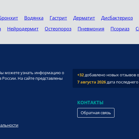
Бронхит
Водянка
Гастрит
Дерматит
Дисбактериоз
з
Нейродермит
Остеопороз
Пневмония
Псориаз
С
и. Вы можете узнать информацию о
+32
добавлено новых отзывов о 
 России. На сайте представлены
7 августа 2026
дата последнего
КОНТАКТЫ
Обратная связь
иальности