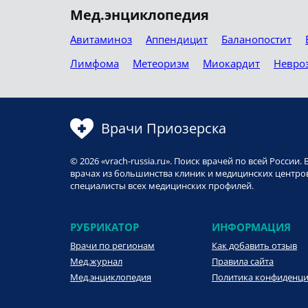
Мед.энциклопедия
Авитаминоз
Аппендицит
Баланопостит
Лимфома
Метеоризм
Миокардит
Невро
Врачи Приозерска
© 2026 «vrach-russia.ru». Поиск врачей по всей Росси
врачах из большинства клиник и медицинских центров
специалисты всех медицинских профилей.
РУБРИКАТОР
ИНФОРМАЦИЯ
Врачи по регионам
Как добавить отзыв
Мед.журнал
Правила сайта
Мед.энциклопедия
Политика конфиденц