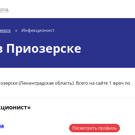
ород
зерск
»
Инфекционист
 Приозерске
ерске (Ленинградская область). Всего на сайте 1 врач по
кционист»
на
Посмотреть профиль