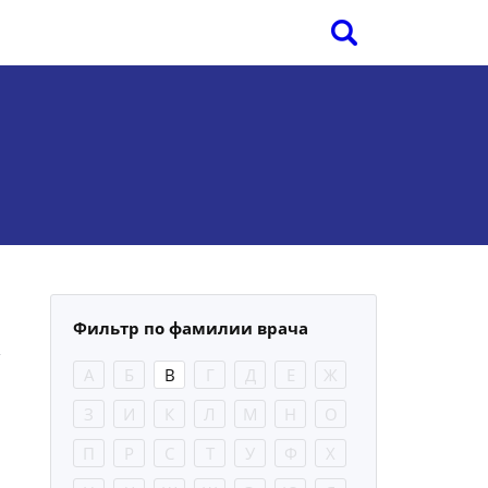
Фильтр по фамилии врача
А
Б
В
Г
Д
Е
Ж
З
И
К
Л
М
Н
О
П
Р
С
Т
У
Ф
Х