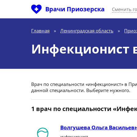
Врачи Приозерска
Сменить г
Главная
»
Ленинградская область
»
Прио
Инфекционист в
Врач по специальности «инфекционист» в Приоз
данной специальности. Выберите нужного.
1 врач по специальности «Инфе
Волгушева Ольга Васильев
инфекционист