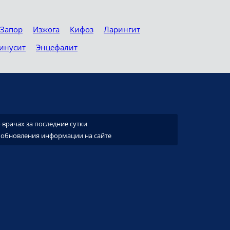
Запор
Изжога
Кифоз
Ларингит
инусит
Энцефалит
врачах за последние сутки
 обновления информации на сайте