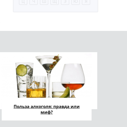
Ц
Ч
Ш
Щ
Э
Ю
Я
Польза алкоголя: правда или
миф?