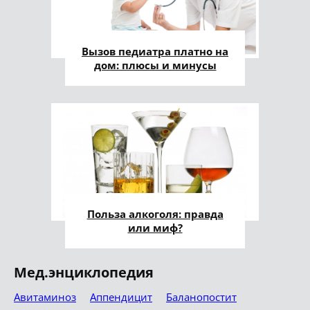
Вызов педиатра платно на
дом: плюсы и минусы
Польза алкоголя: правда
или миф?
Мед.энциклопедия
Авитаминоз
Аппендицит
Баланопостит