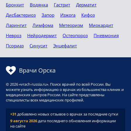
Бронхит
Водянка
Гастрит
Дерматит
Дисбактериоз
Запор
Изжога
Кифоз
Ларингит
Лимфома
Метеоризм
Миокардит
Невроз
Нейродермит
Остеопороз
Пневмония
Псориаз
Синусит
Энцефалит
Врачи Орска
© 2026 «vrach-russia.ru». Поиск врачей по всей России. Вы
можете узнать информацию о врачах из большинства клиник и
медицинских центров России. На сайте представлены
специалисты всех медицинских профилей.
+31
добавлено новых отзывов о врачах за последние сутки
9 августа 2026
дата последнего обновления информации
на сайте