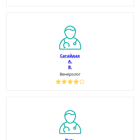
Сагайдак
А.
В.
Венеролог
Рудь