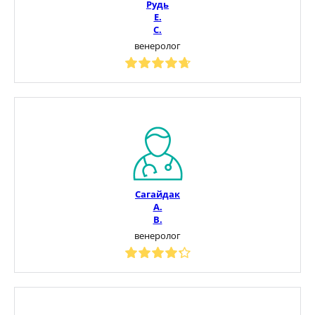
Рудь
Е.
С.
венеролог
Сагайдак
А.
В.
венеролог