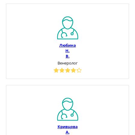
Любина
Н.
В.
Венеролог
Кривцова
А.