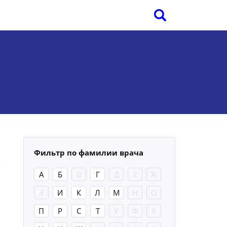
Фильтр по фамилии врача
А
Б
В
Г
Д
Е
Ж
З
И
К
Л
М
Н
О
П
Р
С
Т
У
Ф
Х