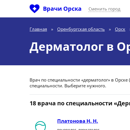
Врачи Орска
Сменить город
Главная
»
Оренбургская область
»
Орск
Дерматолог в О
Врач по специальности «дерматолог» в Орске (
специальности. Выберите нужного.
18 врача по специальности «Де
Платонова Н. Н.
венеролог, дерматолог