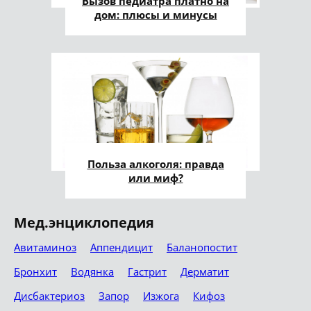
Вызов педиатра платно на
дом: плюсы и минусы
Польза алкоголя: правда
или миф?
Мед.энциклопедия
Авитаминоз
Аппендицит
Баланопостит
Бронхит
Водянка
Гастрит
Дерматит
Дисбактериоз
Запор
Изжога
Кифоз