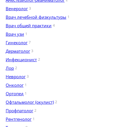
Анестезиолог-реаниматолог
Венеролог
3
Врач лечебной физкультуры
1
Врач общей практики
4
Врач узи
1
Гинеколог
7
Дерматолог
3
Инфекционист
2
Лор
2
Невролог
3
Онколог
1
Ортопед
1
Офтальмолог (окулист)
2
Профпатолог
2
Рентгенолог
1