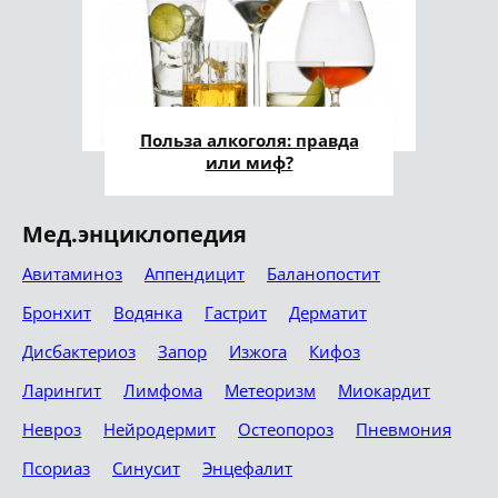
Польза алкоголя: правда
или миф?
Мед.энциклопедия
Авитаминоз
Аппендицит
Баланопостит
Бронхит
Водянка
Гастрит
Дерматит
Дисбактериоз
Запор
Изжога
Кифоз
Ларингит
Лимфома
Метеоризм
Миокардит
Невроз
Нейродермит
Остеопороз
Пневмония
Псориаз
Синусит
Энцефалит