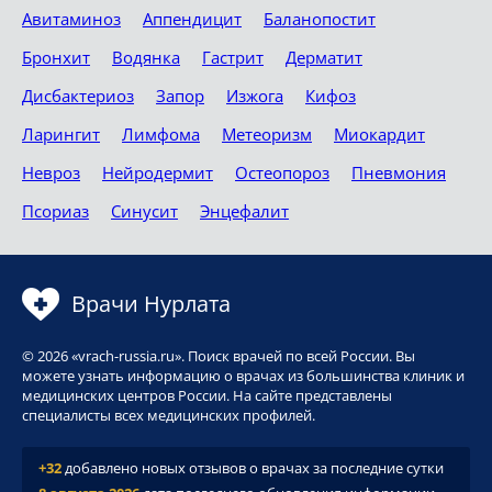
Авитаминоз
Аппендицит
Баланопостит
Бронхит
Водянка
Гастрит
Дерматит
Дисбактериоз
Запор
Изжога
Кифоз
Ларингит
Лимфома
Метеоризм
Миокардит
Невроз
Нейродермит
Остеопороз
Пневмония
Псориаз
Синусит
Энцефалит
Врачи Нурлата
© 2026 «vrach-russia.ru». Поиск врачей по всей России. Вы
можете узнать информацию о врачах из большинства клиник и
медицинских центров России. На сайте представлены
специалисты всех медицинских профилей.
+32
добавлено новых отзывов о врачах за последние сутки