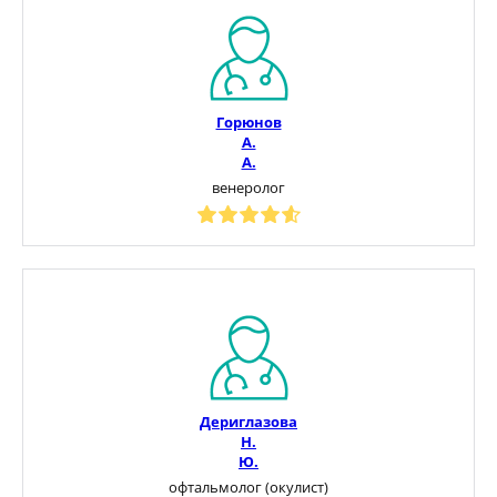
Горюнов
А.
А.
венеролог
Дериглазова
Н.
Ю.
офтальмолог (окулист)