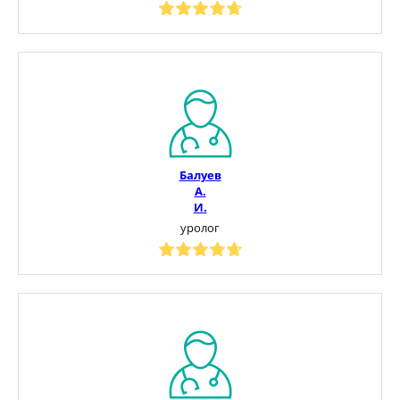
Балуев
А.
И.
уролог