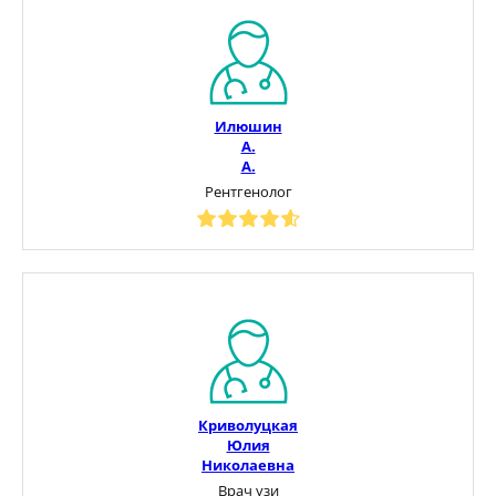
Илюшин
А.
А.
Рентгенолог
Криволуцкая
Юлия
Николаевна
Врач узи