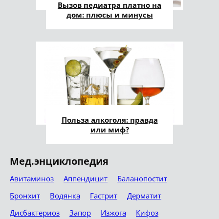
Вызов педиатра платно на
дом: плюсы и минусы
Польза алкоголя: правда
или миф?
Мед.энциклопедия
Авитаминоз
Аппендицит
Баланопостит
Бронхит
Водянка
Гастрит
Дерматит
Дисбактериоз
Запор
Изжога
Кифоз